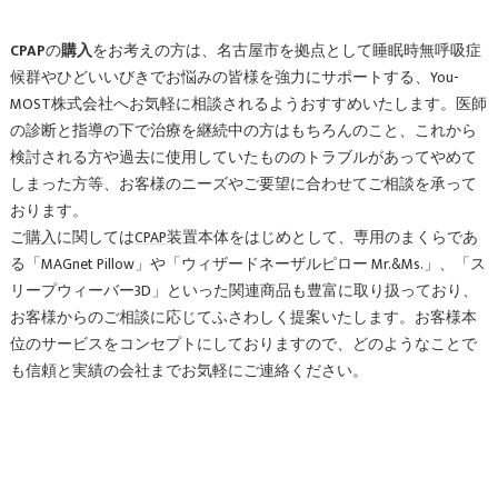
CPAP
の
購入
をお考えの方は、名古屋市を拠点として睡眠時無呼吸症
候群やひどいいびきでお悩みの皆様を強力にサポートする、You-
MOST株式会社へお気軽に相談されるようおすすめいたします。医師
の診断と指導の下で治療を継続中の方はもちろんのこと、これから
検討される方や過去に使用していたもののトラブルがあってやめて
しまった方等、お客様のニーズやご要望に合わせてご相談を承って
おります。
ご
購入
に関しては
CPAP
装置本体をはじめとして、専用のまくらであ
る「MAGnet Pillow」や「ウィザードネーザルピロー Mr.&Ms.」、「ス
リープウィーバー3D」といった関連商品も豊富に取り扱っており、
お客様からのご相談に応じてふさわしく提案いたします。お客様本
位のサービスをコンセプトにしておりますので、どのようなことで
も信頼と実績の会社までお気軽にご連絡ください。