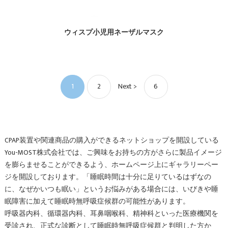
ウィスプ小児用ネーザルマスク
1
2
Next >
6
CPAP装置や関連商品の購入ができるネットショップを開設している
You-MOST株式会社では、ご興味をお持ちの方がさらに製品イメージ
を膨らませることができるよう、ホームページ上にギャラリーペー
ジを開設しております。「睡眠時間は十分に足りているはずなの
に、なぜかいつも眠い」というお悩みがある場合には、いびきや睡
眠障害に加えて睡眠時無呼吸症候群の可能性があります。
呼吸器内科、循環器内科、耳鼻咽喉科、精神科といった医療機関を
受診され、正式な診断として睡眠時無呼吸症候群と判明した方か